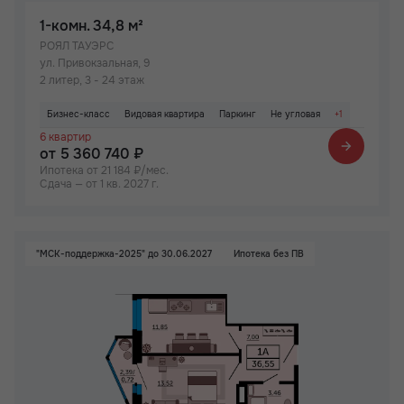
1-комн.
34,8 м²
РОЯЛ ТАУЭРС
ул. Привокзальная, 9
2 литер, 3 - 24 этаж
Бизнес-класс
Видовая квартира
Паркинг
Не угловая
+1
6 квартир
Вид на Дон
от 5 360 740 ₽
Ипотека от 21 184 ₽/мес.
Сдача — от 1 кв. 2027 г.
"МСК-поддержка-2025" до 30.06.2027
Ипотека без ПВ