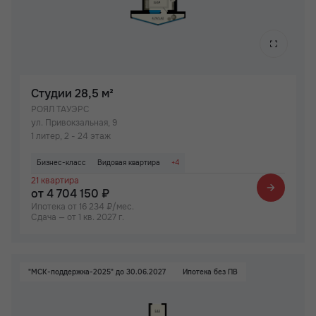
Студии
28,5 м²
РОЯЛ ТАУЭРС
ул. Привокзальная, 9
1 литер, 2 - 24 этаж
Бизнес-класс
Видовая квартира
+4
21 квартира
Просторная лоджия/балкон
Паркинг
Не угловая
Вид на Дон
от 4 704 150 ₽
Ипотека от 16 234 ₽/мес.
Сдача — от 1 кв. 2027 г.
"МСК-поддержка-2025" до 30.06.2027
Ипотека без ПВ