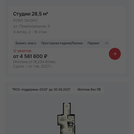
Студии
28,5 м²
РОЯЛ ТАУЭРС
ул. Привокзальная, 9
4 литер, 2 - 16 этаж
Бизнес-класс
Просторная лоджия/балкон
Паркинг
+3
12 квартир
Не угловая
Вид на Дон
Видовая квартира
от 4 561 600 ₽
Ипотека от 16 234 ₽/мес.
Сдача — от 1 кв. 2027 г.
"МСК-поддержка-2025" до 30.06.2027
Ипотека без ПВ