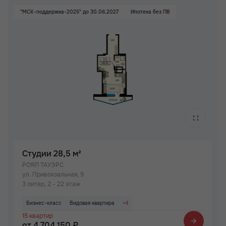
"МСК-поддержка-2025" до 30.06.2027
Ипотека без ПВ
Студии
28,5 м²
РОЯЛ ТАУЭРС
ул. Привокзальная, 9
3 литер, 2 - 22 этаж
Бизнес-класс
Видовая квартира
+4
15 квартир
Просторная лоджия/балкон
Паркинг
Не угловая
Вид на Дон
от 4 704 150 ₽