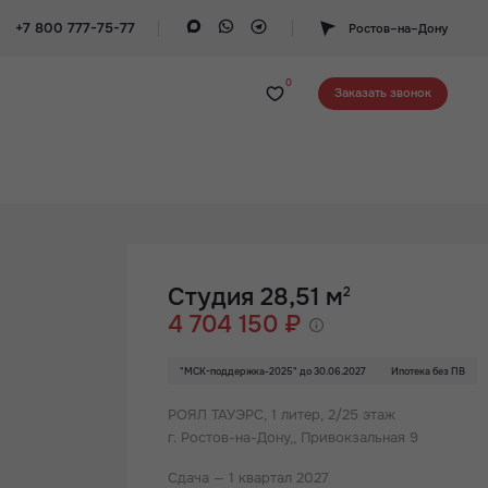
+7 800 777-75-77
Ростов–на–Дону
0
Заказать звонок
Студия 28,51 м
2
4 704 150 ₽
"МСК-поддержка-2025" до 30.06.2027
Ипотека без ПВ
РОЯЛ ТАУЭРС,
1 литер, 2/25 этаж
г. Ростов-на-Дону,, Привокзальная 9
Сдача — 1 квартал 2027