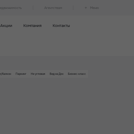
недвижимость
Агентствам
Меню
Акции
Компания
Контакты
я/балкон
Паркинг
Не угловая
Вид на Дон
Бизнес-класс