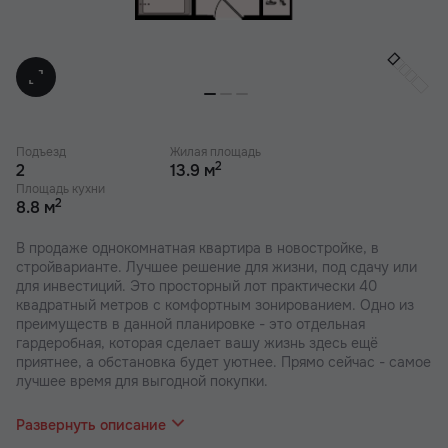
Подъезд
Жилая площадь
2
2
13.9 м
Площадь кухни
2
8.8 м
В продаже однокомнатная квартира в новостройке, в
стройварианте. Лучшее решение для жизни, под сдачу или
для инвестиций. Это просторный лот практически 40
квадратный метров с комфортным зонированием. Одно из
преимуществ в данной планировке - это отдельная
гардеробная, которая сделает вашу жизнь здесь ещё
приятнее, а обстановка будет уютнее. Прямо сейчас - самое
лучшее время для выгодной покупки.
В наших ЖК действуют индивидуальные акции и скидки. В
отделе продаж вас проконсультируют по актуальным
Развернуть описание
предложениям.