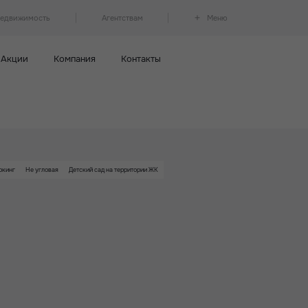
недвижимость
Агентствам
Меню
Акции
Компания
Контакты
ркинг
Не угловая
Детский сад на территории ЖК