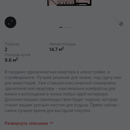
Подъезд
Жилая площадь
2
2
14.7 м
Площадь кухни
2
9.6 м
В продаже однокомнатная квартира в новостройке, в
стройварианте. Лучшее решение для жизни, под сдачу или
для инвестиций. Уже ставшая классической планировка
однокомнатной квартиры - максимально комфортна для
жизни и воплощения в жизнь любых идей интерьера.
Дополнительным преимуществом будет лоджия, которая
станет вашим уютным местом для отдыха. Прямо сейчас -
самое лучшее время для выгодной покупки.
В наших ЖК действуют индивидуальные акции и скидки. В
отделе продаж вас проконсультируют по актуальным
Развернуть описание
предложениям.