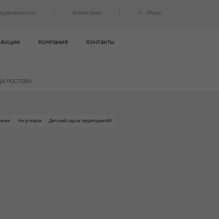
недвижимость
Агентствам
Меню
Акции
Компания
Контакты
НДА РОСТОВА
ркинг
Не угловая
Детский сад на территории ЖК