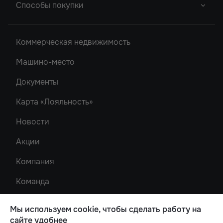
2
Способы покупки
Новый Проект
Однокомнатные
Акватория
Донской Арбат 2
Двухкомнатные
Ипотека
Кристалл-2
Коммерческая недвижимость
Донской Арбат
Трехкомнатные
Роял Тауэрс
Машино-место
Рубин
Документы
Карта «Лояльность»
Новости
Акции
Компания
Команда
Карта сайта
Мы используем cookie, чтобы сделать работу на
Проектная декларация
сайте удобнее
на сайте
наш.дом.рф