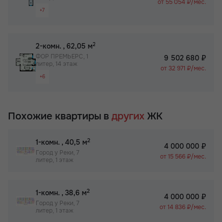
от 55 054 ₽/мес.
+7
Собственный спортзал в ЖК
Раздельный санузел
Бизнес-класс
Просторная лоджия/балкон
2
2-комн.
, 62,05 м
Вид на 2 стороны
ФОР ПРЕМЬЕРС, 1
9 502 680 ₽
литер, 14 этаж
Паркинг
от 32 971 ₽/мес.
+6
Не угловая
Раздельный санузел
Собственный спортзал в ЖК
Гардероб
Бизнес-класс
Похожие квартиры в
других
ЖК
Просторная лоджия/балкон
Паркинг
2
1-комн.
, 40,5 м
4 000 000 ₽
Собственный спортзал в ЖК
Город у Реки, 7
от 15 566 ₽/мес.
литер, 1 этаж
Бизнес-класс
2
1-комн.
, 38,6 м
4 000 000 ₽
Город у Реки, 7
от 14 836 ₽/мес.
литер, 1 этаж