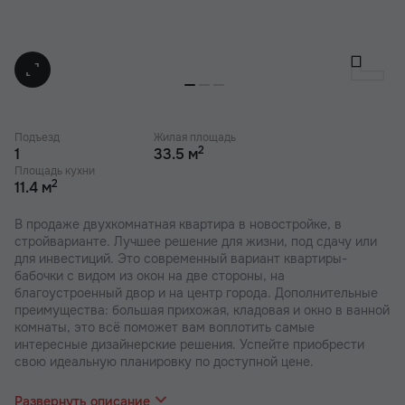
Подъезд
Жилая площадь
2
1
33.5 м
Площадь кухни
2
11.4 м
В продаже двухкомнатная квартира в новостройке, в
стройварианте. Лучшее решение для жизни, под сдачу или
для инвестиций. Это современный вариант квартиры-
бабочки с видом из окон на две стороны, на
благоустроенный двор и на центр города. Дополнительные
преимущества: большая прихожая, кладовая и окно в ванной
комнаты, это всё поможет вам воплотить самые
интересные дизайнерские решения. Успейте приобрести
свою идеальную планировку по доступной цене.
В наших ЖК действуют индивидуальные акции и скидки. В
отделе продаж вас проконсультируют по актуальным
Развернуть описание