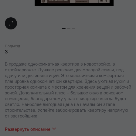
Подъезд
3
В продаже однокомнатная квартира в новостройке, в
стройварианте. Лучшее решение для молодой семьи, под
сдачу или для инвестиций. Это классическая комфортная
планировка однокомнатной квартиры. Здесь уютная кухня и
просторная комната с местом для хранения вещей и рабочей
зоной. Дополнительный плюс – большое окно в основном
помещение, благодаря чему у вас в квартире всегда будет
светло. Наиболее выгодная цена на начальном этапе
строительства. Успейте забронировать квартиру напрямую
от застройщика.
В наших ЖК действуют индивидуальные акции и скидки. В
отделе продаж вас проконсультируют по актуальным
Развернуть описание
предложениям.