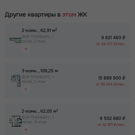
Другие квартиры в
этом
ЖК
2
2-комн.
, 62,91 м
ФОР ПРЕМЬЕРС, 1
9 821 460 ₽
литер, 2 этаж
от 34 077 ₽/мес.
+6
Раздельный санузел
Просторная лоджия/балкон
2
3-комн.
, 109,25 м
Вид на 2 стороны
ФОР ПРЕМЬЕРС, 1
15 889 900 ₽
литер, 2 этаж
Паркинг
от 55 054 ₽/мес.
+7
Собственный спортзал в ЖК
Раздельный санузел
Бизнес-класс
Просторная лоджия/балкон
2
2-комн.
, 62,05 м
Вид на 2 стороны
ФОР ПРЕМЬЕРС, 1
9 502 680 ₽
литер, 14 этаж
Паркинг
от 32 971 ₽/мес.
+6
Не угловая