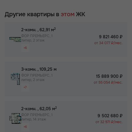
Другие квартиры в
этом
ЖК
2
2-комн.
, 62,91 м
ФОР ПРЕМЬЕРС, 1
9 821 460 ₽
литер, 2 этаж
от 34 077 ₽/мес.
+6
Раздельный санузел
Просторная лоджия/балкон
2
3-комн.
, 109,25 м
Вид на 2 стороны
ФОР ПРЕМЬЕРС, 1
15 889 900 ₽
литер, 2 этаж
Паркинг
от 55 054 ₽/мес.
+7
Собственный спортзал в ЖК
Раздельный санузел
Бизнес-класс
Просторная лоджия/балкон
2
2-комн.
, 62,05 м
Вид на 2 стороны
ФОР ПРЕМЬЕРС, 1
9 502 680 ₽
литер, 14 этаж
Паркинг
от 32 971 ₽/мес.
+6
Не угловая