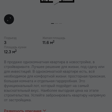
Подъезд
Жилая площадь
2
3
11.6 м
Площадь кухни
2
12.3 м
В продаже однокомнатная квартира в новостройке, в
стройварианте. Лучшее решение для жизни, под сдачу или
для инвестиций. В однокомнатной квартире есть, всё
необходимое для комфортной жизни: просторная прихожая,
большая комната и отдельная гардеробная. Это
функциональный лот, который подойдет на самый
взыскательный вкус. Наиболее выгодная цена на этапе
строительства. Успейте забронировать квартиру напрямую
от застройщика.
В наших ЖК действуют индивидуальные акции и скидки. В
отделе продаж вас проконсультируют по актуальным
Развернуть описание