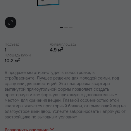
Подъезд
Жилая площадь
2
1
4.9 м
Площадь кухни
2
10.2 м
В продаже квартира-студия в новостройке, в
стройварианте. Лучшее решение для молодой семьи, под
сдачу или для инвестиций. Эта планировка квартиры
вытянутой прямоугольной формы позволяет создать
просторную и комфортную прихожую с дополнительным
местом для хранения вещей. Главной особенностью этой
квартиры является просторный балкон, открывающий вид на
благоустроенный двор. Успейте забронировать напрямую от
застройщика по выгодным условиям.
В наших ЖК действуют индивидуальные акции и скидки. В
отделе продаж вас проконсультируют по актуальным
Развернуть описание