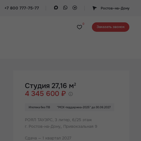
+7 800 777-75-77
Ростов–на–Дону
0
Заказать звонок
Студия 27,16 м
2
4 345 600 ₽
Ипотека без ПВ
"МСК-поддержка-2025" до 30.06.2027
РОЯЛ ТАУЭРС,
3 литер, 6/25 этаж
г. Ростов-на-Дону,, Привокзальная 9
Сдача — 1 квартал 2027