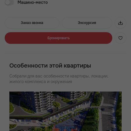
Машино-место
четыре корпуса строятся одним этапом.
Преимущества ЖК Royal Towers:
Заказ звонка
Экскурсия
- 3 минуты до проспекта Стачки
- Хорошая транспортная доступность
- Широкий выбор планировок
Бронировать
- Детские и воркаут зоны
- Квартиры с большими окнами
- Лаунж-двор с кинотеатром
- ТРЦ в стилобатной части
Особенности этой квартиры
- Подземный паркинг
Собрали для вас особенности квартиры, локации,
жилого комплекса и окружения