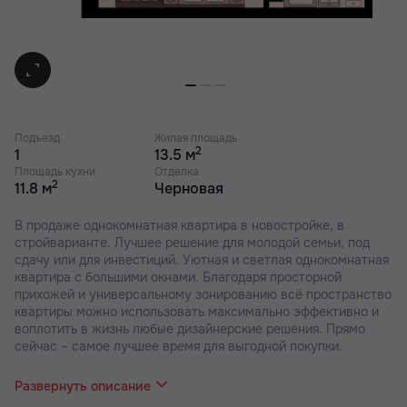
Подъезд
Жилая площадь
2
1
13.5 м
Площадь кухни
Отделка
2
11.8 м
Черновая
В продаже однокомнатная квартира в новостройке, в
стройварианте. Лучшее решение для молодой семьи, под
сдачу или для инвестиций. Уютная и светлая однокомнатная
квартира с большими окнами. Благодаря просторной
прихожей и универсальному зонированию всё пространство
квартиры можно использовать максимально эффективно и
воплотить в жизнь любые дизайнерские решения. Прямо
сейчас – самое лучшее время для выгодной покупки.
В наших ЖК действуют индивидуальные акции и скидки. В
отделе продаж вас проконсультируют по актуальным
Развернуть описание
предложениям.