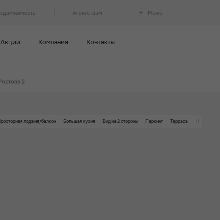
недвижимость
Агентствам
Меню
Акции
Компания
Контакты
Ростова 2
Просторная лоджия/балкон
Большая кухня
Вид на 2 стороны
Паркинг
Терраса
+1
Детский сад на территории ЖК