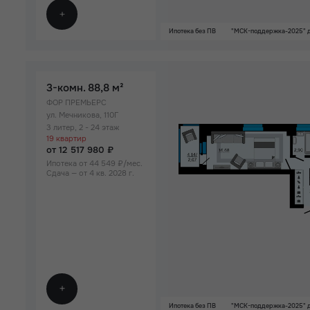
Ипотека без ПВ
"МСК-поддержка-2025" д
3-комн.
88,8 м²
ФОР ПРЕМЬЕРС
ул. Мечникова, 110Г
3 литер, 2 - 24 этаж
19 квартир
от 12 517 980 ₽
Ипотека от 44 549 ₽/мес.
Сдача — от 4 кв. 2028 г.
Ипотека без ПВ
"МСК-поддержка-2025" д