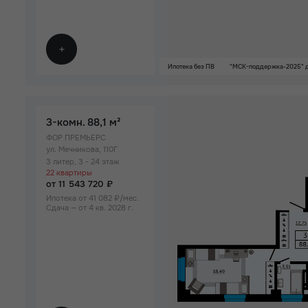
Ипотека без ПВ
"МСК-поддержка-2025" д
3-комн.
88,1 м²
ФОР ПРЕМЬЕРС
ул. Мечникова, 110Г
3 литер, 3 - 24 этаж
22 квартиры
от 11 543 720 ₽
Ипотека от 41 082 ₽/мес.
Сдача — от 4 кв. 2028 г.