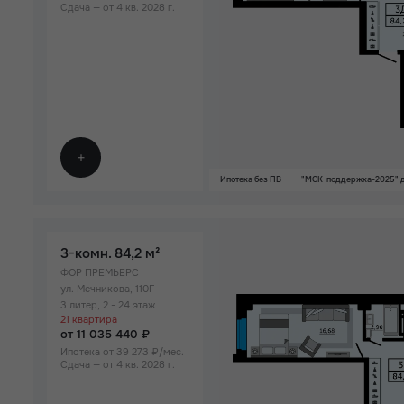
Сдача — от 4 кв. 2028 г.
Ипотека без ПВ
"МСК-поддержка-2025" д
3-комн.
84,2 м²
ФОР ПРЕМЬЕРС
ул. Мечникова, 110Г
3 литер, 2 - 24 этаж
21 квартира
от 11 035 440 ₽
Ипотека от 39 273 ₽/мес.
Сдача — от 4 кв. 2028 г.