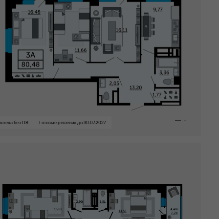
В любое время
Сдан
Кварталы
2026
Все
Кварталы
2027
Все
1
3
Кварталы
2028
Все
1
Кварталы
Все
4
отека без ПВ
Готовые решения до 30.07.2027
Расширения
Вид на Дон
Терраса
Видовая квартира
Собственный спортзал в
ЖК