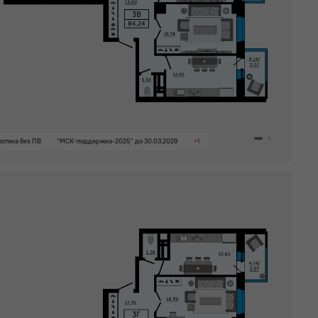
Просторная лоджия/
балкон
Евро
Вид на 2 стороны
Не угловая
Рядом детский сад
Большая кухня
отека без ПВ
"МСК-поддержка-2025" до 30.03.2029
+1
Гардероб
Раздельный санузел
Детский сад на
территории ЖК
Бизнес-класс
Окно в ванной
Панорамные окна