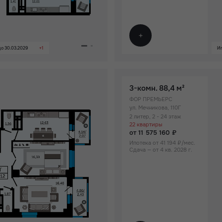
о 30.03.2029
+1
Ип
3-комн.
88,4 м²
ФОР ПРЕМЬЕРС
ул. Мечникова, 110Г
2 литер, 2 - 24 этаж
22 квартиры
от 11 575 160 ₽
Ипотека от 41 194 ₽/мес.
Сдача — от 4 кв. 2028 г.