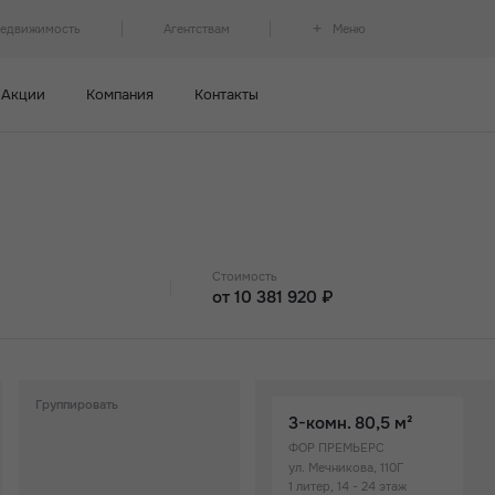
недвижимость
Агентствам
Меню
Акции
Компания
Контакты
Стоимость
от 10 381 920 ₽
ность
От 10 млн
От 12 млн
Группировать
3-комн.
80,5 м²
От 14 млн
П
ФОР ПРЕМЬЕРС
ул. Мечникова, 110Г
От 15 млн
1 литер, 14 - 24 этаж