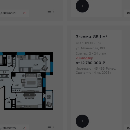
о 30.03.2029
+1
Ип
3-комн.
88,1 м²
ФОР ПРЕМЬЕРС
ул. Мечникова, 110Г
2 литер, 2 - 24 этаж
20 квартир
от 12 780 300 ₽
Ипотека от 45 483 ₽/мес.
Сдача — от 4 кв. 2028 г.
о 30.03.2029
+1
Ип