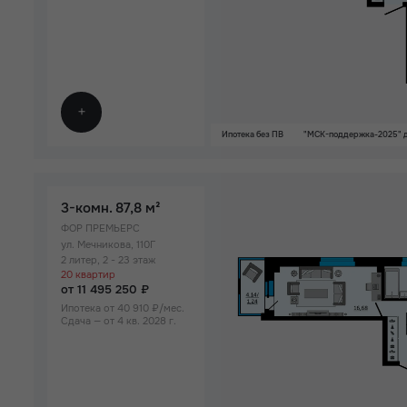
Ипотека без ПВ
"МСК-поддержка-2025" д
3-комн.
87,8 м²
ФОР ПРЕМЬЕРС
ул. Мечникова, 110Г
2 литер, 2 - 23 этаж
20 квартир
от 11 495 250 ₽
Ипотека от 40 910 ₽/мес.
Сдача — от 4 кв. 2028 г.