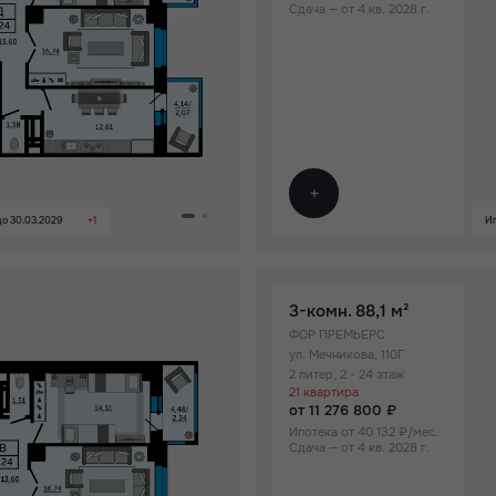
Сдача — от 4 кв. 2028 г.
о 30.03.2029
+1
Ип
3-комн.
88,1 м²
ФОР ПРЕМЬЕРС
ул. Мечникова, 110Г
2 литер, 2 - 24 этаж
21 квартира
от 11 276 800 ₽
Ипотека от 40 132 ₽/мес.
Сдача — от 4 кв. 2028 г.