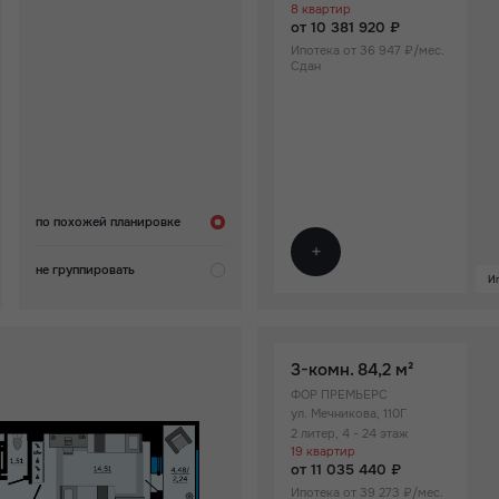
8 квартир
от 10 381 920 ₽
Точная стоимость
Ипотека от 36 947 ₽/мес.
Сдан
10 381 920
15 889 900
110
по похожей планировке
не группировать
Ип
3-комн.
84,2 м²
ФОР ПРЕМЬЕРС
ул. Мечникова, 110Г
2 литер, 4 - 24 этаж
19 квартир
от 11 035 440 ₽
Ипотека от 39 273 ₽/мес.