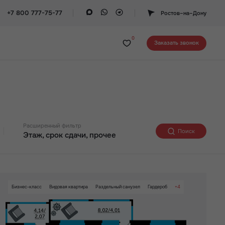
+7 800 777-75-77
Ростов–на–Дону
0
Заказать звонок
Расширенный фильтр
Поиск
Этаж, срок сдачи, прочее
Этаж
2
24
Бизнес-класс
Видовая квартира
Раздельный санузел
Гардероб
+4
росторная лоджия/балкон
Вид на 2 стороны
Паркинг
Собственный спортзал в ЖК
Срок сдачи