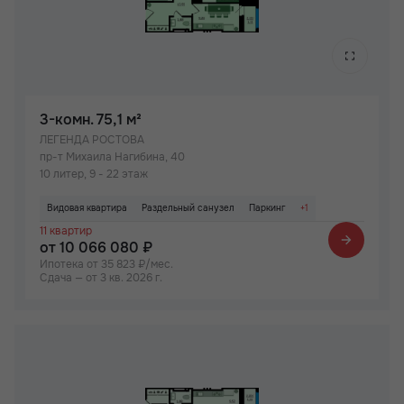
3-комн.
75,1 м²
ЛЕГЕНДА РОСТОВА
пр-т Михаила Нагибина, 40
10 литер, 9 - 22 этаж
Видовая квартира
Раздельный санузел
Паркинг
+1
11 квартир
Детский сад на территории ЖК
от 10 066 080 ₽
Ипотека от 35 823 ₽/мес.
Сдача — от 3 кв. 2026 г.