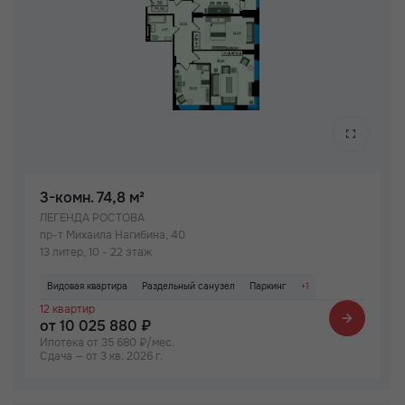
3-комн.
74,8 м²
ЛЕГЕНДА РОСТОВА
пр-т Михаила Нагибина, 40
13 литер, 10 - 22 этаж
Видовая квартира
Раздельный санузел
Паркинг
+1
12 квартир
Детский сад на территории ЖК
от 10 025 880 ₽
Ипотека от 35 680 ₽/мес.
Сдача — от 3 кв. 2026 г.