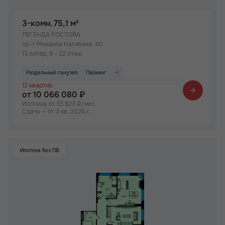
3-комн.
75,1 м²
ЛЕГЕНДА РОСТОВА
пр-т Михаила Нагибина, 40
13 литер, 9 - 22 этаж
Раздельный санузел
Паркинг
+1
12 квартир
Детский сад на территории ЖК
от 10 066 080 ₽
Ипотека от 35 823 ₽/мес.
Сдача — от 3 кв. 2026 г.
Ипотека без ПВ