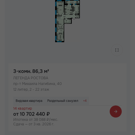
3-комн.
86,3 м²
ЛЕГЕНДА РОСТОВА
пр-т Михаила Нагибина, 40
12 литер, 2 - 22 этаж
Видовая квартира
Раздельный санузел
+4
14 квартир
Просторная лоджия/балкон
Вид на 2 стороны
Паркинг
от 10 702 440 ₽
Детский сад на территории ЖК
Ипотека от 38 088 ₽/мес.
Сдача — от 3 кв. 2026 г.