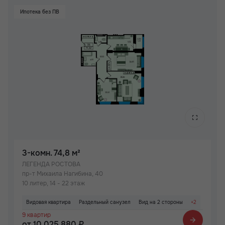
Ипотека без ПВ
3-комн.
74,8 м²
ЛЕГЕНДА РОСТОВА
пр-т Михаила Нагибина, 40
10 литер, 14 - 22 этаж
Видовая квартира
Раздельный санузел
Вид на 2 стороны
+2
9 квартир
Паркинг
Детский сад на территории ЖК
от 10 025 880 ₽