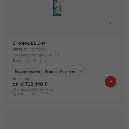
3-комн.
86,3 м²
ЛЕГЕНДА РОСТОВА
пр-т Михаила Нагибина, 40
11 литер, 2 - 22 этаж
Видовая квартира
Раздельный санузел
+4
19 квартир
Просторная лоджия/балкон
Вид на 2 стороны
Паркинг
от 10 702 440 ₽
Детский сад на территории ЖК
Ипотека от 38 088 ₽/мес.
Сдача — от 3 кв. 2026 г.