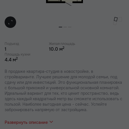
Подъезд
Жилая площадь
2
1
10.0 м
Площадь кухни
2
4.4 м
В продаже квартира-студия в новостройке, в
стройварианте. Лучшее решение для молодой семьи, под
сдачу или для инвестиций. Это функциональная планировка
с большой прихожей и универсальной основной комнатой.
Идеальный вариант для тех, кто ценит пространство, ведь
здесь каждый квадратный метр вы сможете использовать с
пользой. Наиболее выгодная цена - сейчас. Успейте
забронировать напрямую от застройщика.
В наших ЖК действуют индивидуальные акции и скидки. В
отделе продаж вас проконсультируют по актуальным
Развернуть описание
предложениям.