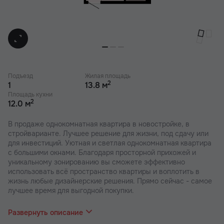
Подъезд
Жилая площадь
2
1
13.8 м
Площадь кухни
2
12.0 м
В продаже однокомнатная квартира в новостройке, в
стройварианте. Лучшее решение для жизни, под сдачу или
для инвестиций. Уютная и светлая однокомнатная квартира
с большими окнами. Благодаря просторной прихожей и
уникальному зонированию вы сможете эффективно
использовать всё пространство квартиры и воплотить в
жизнь любые дизайнерские решения. Прямо сейчас - самое
лучшее время для выгодной покупки.
В наших ЖК действуют индивидуальные акции и скидки. В
отделе продаж вас проконсультируют по актуальным
Развернуть описание
предложениям.