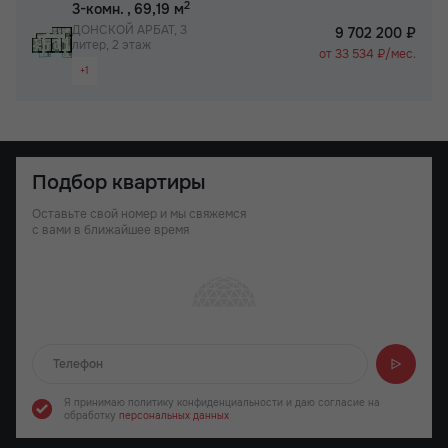
2
3-комн.
, 69,19 м
ДОНСКОЙ АРБАТ, 3
9 702 200 ₽
литер, 2 этаж
от 33 534 ₽/мес.
+1
Раздельный санузел
Подбор квартиры
Оставьте свой номер и мы свяжемся
с вами в ближайшее время
Отправляем...
Я принимаю политику конфиденциальности
и даю согласие на
обработку
персональных данных