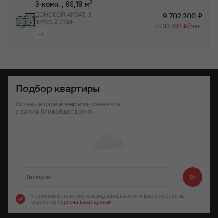
2
3-комн.
, 69,19 м
ДОНСКОЙ АРБАТ, 3
9 702 200 ₽
литер, 2 этаж
от 33 534 ₽/мес.
+1
Раздельный санузел
Подбор квартиры
Оставьте свой номер и мы свяжемся
с вами в ближайшее время
Отправляем...
Я принимаю политику конфиденциальности
и даю согласие на
обработку
персональных данных