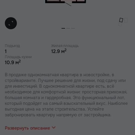
Подъезд
Жилая площадь
2
1
12.9 м
Площадь кухни
2
10.9 м
В продаже однокомнатная квартира в новостройке, в
стройварианте. Лучшее решение для жизни, под сдачу или
для инвестиций. В однокомнатной квартире есть, всё
необходимое для комфортной жизни: просторная прихожая,
большая комната и гардеробная. Это функциональный лот,
который подойдет на самый взыскательный вкус. Наиболее
выгодная цена на этапе строительства. Успейте
забронировать квартиру напрямую от застройщика.
В наших ЖК действуют индивидуальные акции и скидки. В
отделе продаж вас проконсультируют по актуальным
Развернуть описание
предложениям.