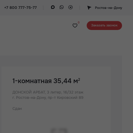
+7 800 777-75-77
Ростов–на–Дону
0
Заказать звонок
1-комнатная 35,44 м
2
ДОНСКОЙ АРБАТ,
3 литер, 16/32 этаж
г. Ростов-на-Дону, пр-т Кировский 89
Сдан