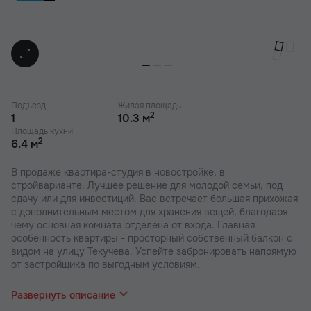
Подъезд
Жилая площадь
2
1
10.3 м
Площадь кухни
2
6.4 м
В продаже квартира-студия в новостройке, в
стройварианте. Лучшее решение для молодой семьи, под
сдачу или для инвестиций. Вас встречает большая прихожая
с дополнительным местом для хранения вещей, благодаря
чему основная комната отделена от входа. Главная
особенность квартиры - просторный собственный балкон с
видом на улицу Текучева. Успейте забронировать напрямую
от застройщика по выгодным условиям.
В наших ЖК действуют индивидуальные акции и скидки. В
отделе продаж вас проконсультируют по актуальным
Развернуть описание
предложениям.