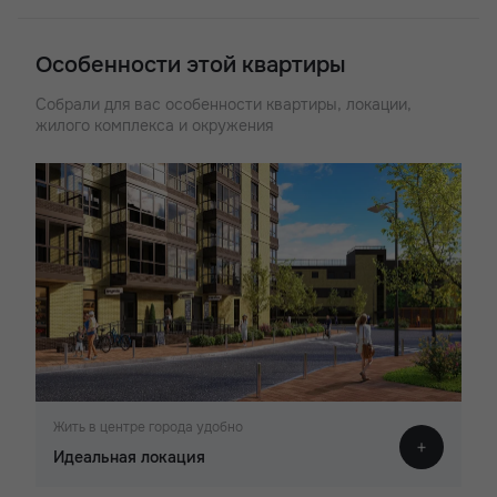
Жилой комплекс-небоскрёб «Донской Арбат» в центральном
Кировском районе, в непосредственной близости к
Ростовскому ипподрому. Отлично подходит тем, кому важна
Особенности этой квартиры
близость развитой городской инфраструктуры, где есть
выбор школ, детских садов и лечебных и спортивных
Собрали для вас особенности квартиры, локации,
учреждений. Рядом находится бассейн «Волна» и стадион
жилого комплекса и окружения
«Динамо». В жилом комплексе спроектированы студии,
одно-, двух-и трёхкомнатные квартиры площадью от 21 до 76
кв.м. Предусмотрены коммерческие помещения под
магазины, автономная котельная, надземный паркинг.
Современный жилой комплекс класса «комфорт+»
Жить в центре города удобно
Идеальная локация