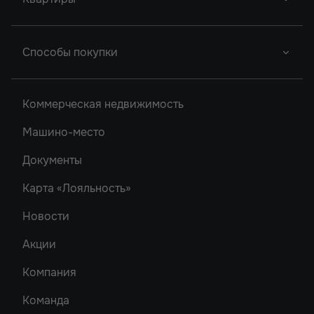
Донской Арбат
Город У Реки
Новый Проект
Фор Премьерс
Грин Парк
Студии
Способы покупки
Легенда Ростова
Кристалл-2
Однокомнатные
Сердце Ростова
Рубин
Двухкомнатные
Ипотека
2
Коммерческая недвижимость
Новый Проект
Трехкомнатные
Акватория
Машино-место
Новый Проект
Документы
Карта «Лояльность»
Новости
Акции
Компания
Команда