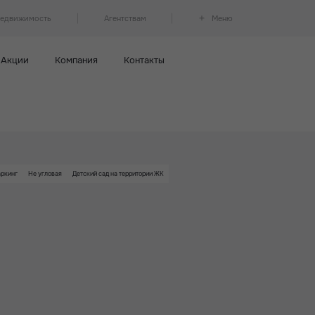
недвижимость
Агентствам
Меню
Акции
Компания
Контакты
ркинг
Не угловая
Детский сад на территории ЖК