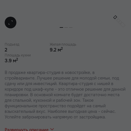
Подъезд
Жилая площадь
2
2
9.2 м
Площадь кухни
2
3.9 м
В продаже квартира-студия в новостройке, в
стройварианте. Лучшее решение для молодой семьи, под
сдачу или для инвестиций. Квартира-студия с нишей в
коридоре под шкаф-купе - это отличное решение для данной
планировки. В основной комнате будет достаточно места
для спальной, кухонной и рабочей зон. Такое
функциональное пространство подойдет на самый
взыскательный вкус. Наиболее выгодная цена - сейчас.
Успейте забронировать напрямую от застройщика.
В наших ЖК действуют индивидуальные акции и скидки. В
отделе продаж вас проконсультируют по актуальным
Развернуть описание