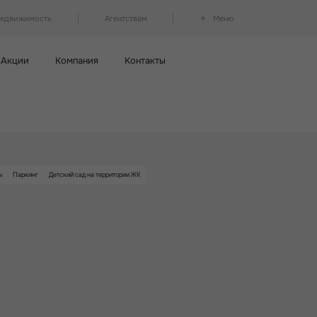
недвижимость
Агентствам
Меню
Акции
Компания
Контакты
ы
Паркинг
Детский сад на территории ЖК