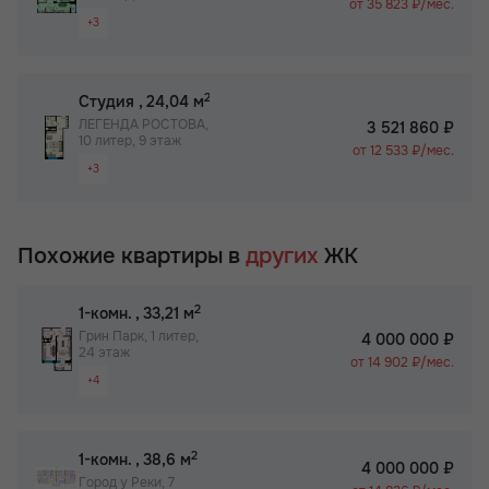
от 35 823 ₽/мес.
+3
Раздельный санузел
Паркинг
2
Студия
, 24,04 м
Детский сад на территории ЖК
ЛЕГЕНДА РОСТОВА,
3 521 860 ₽
10 литер, 9 этаж
от 12 533 ₽/мес.
+3
Вид на 2 стороны
Паркинг
Похожие квартиры в
других
ЖК
Детский сад на территории ЖК
2
1-комн.
, 33,21 м
Грин Парк, 1 литер,
4 000 000 ₽
24 этаж
от 14 902 ₽/мес.
+4
Видовая квартира
Просторная лоджия/балкон
2
1-комн.
, 38,6 м
4 000 000 ₽
Паркинг
Город у Реки, 7