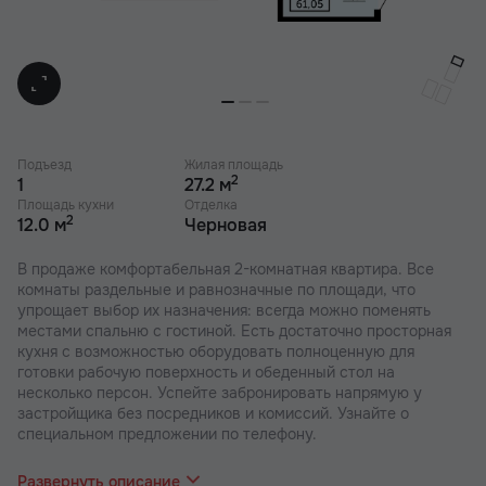
Подъезд
Жилая площадь
2
1
27.2 м
Площадь кухни
Отделка
2
12.0 м
Черновая
В продаже комфортабельная 2-комнатная квартира. Все
комнаты раздельные и равнозначные по площади, что
упрощает выбор их назначения: всегда можно поменять
местами спальню с гостиной. Есть достаточно просторная
кухня с возможностью оборудовать полноценную для
готовки рабочую поверхность и обеденный стол на
несколько персон. Успейте забронировать напрямую у
застройщика без посредников и комиссий. Узнайте о
специальном предложении по телефону.
В наших ЖК действуют индивидуальные акции и скидки, в
отделе продаж Вас проконсультируют по актуальным
Развернуть описание