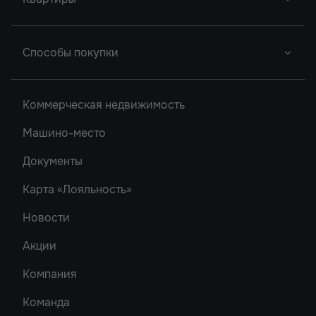
Донской Арбат
Город У Реки
Новый Проект
Фор Премьерс
Грин Парк
Студии
Способы покупки
Легенда Ростова
Кристалл-2
Однокомнатные
Сердце Ростова
Рубин
Двухкомнатные
Ипотека
2
Коммерческая недвижимость
Новый Проект
Трехкомнатные
Акватория
Машино-место
Новый Проект
Документы
Карта «Лояльность»
Новости
Акции
Компания
Команда