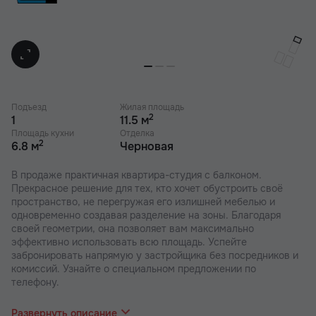
Подъезд
Жилая площадь
2
1
11.5 м
Площадь кухни
Отделка
2
6.8 м
Черновая
В продаже практичная квартира-студия с балконом.
Прекрасное решение для тех, кто хочет обустроить своё
пространство, не перегружая его излишней мебелью и
одновременно создавая разделение на зоны. Благодаря
своей геометрии, она позволяет вам максимально
эффективно использовать всю площадь. Успейте
забронировать напрямую у застройщика без посредников и
комиссий. Узнайте о специальном предложении по
телефону.
В наших ЖК действуют индивидуальные акции и скидки, в
отделе продаж Вас проконсультируют по актуальным
Развернуть описание