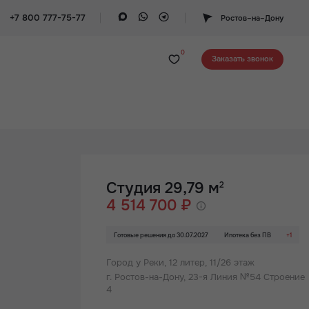
+7 800 777-75-77
Ростов–на–Дону
0
Заказать звонок
Студия 29,79 м
2
4 514 700 ₽
Готовые решения до 30.07.2027
Ипотека без ПВ
+1
Город у Реки,
12 литер, 11/26 этаж
г. Ростов-на-Дону, 23-я Линия №54 Строение
4