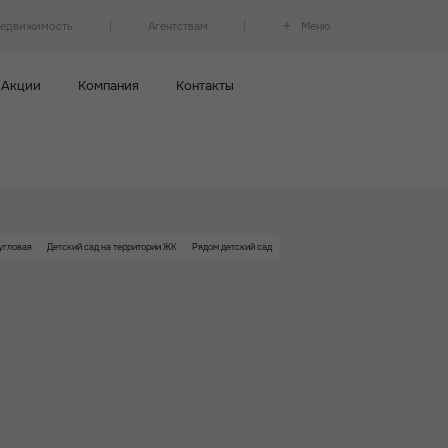
недвижимость
Агентствам
Меню
Акции
Компания
Контакты
угловая
Детский сад на территории ЖК
Рядом детский сад