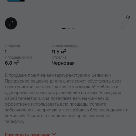
Подъезд
Жилая площадь
2
1
11.5 м
Площадь кухни
Отделка
2
6.8 м
Черновая
В продаже практичная квартира-студия с балконом.
Прекрасное решение для тех, кто хочет обустроить своё
пространство, не перегружая его излишней мебелью и
одновременно создавая разделение на зоны. Благодаря
своей геометрии, она позволяет вам максимально
эффективно использовать всю площадь. Успейте
забронировать напрямую у застройщика без посредников и
комиссий. Узнайте о специальном предложении по
телефону.
В наших ЖК действуют индивидуальные акции и скидки, в
отделе продаж Вас проконсультируют по актуальным
Развернуть описание