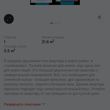
Подъезд
Жилая площадь
2
1
21.6 м
Площадь кухни
2
5.5 м
В продаже двухкомнатная квартира в новостройке, в
стройвариант. Лучшее решение для жизни, под сдачу или
для инвестиций. Это большая двухкомнатная квартира с
универсальной планировкой. Всё, что необходимо для
семейной жизни - большая прихожая, две одинаковые по
размеру комнаты, лоджия и большие окна. Данная квартира
идеально подходит под самый взыскательный вкус. Успейте
приобрести квартиру от застройщика по доступной цене.
В наших ЖК действуют индивидуальные акции и скидки. В
отделе продаж вас проконсультируют по актуальным
Развернуть описание
предложениям.