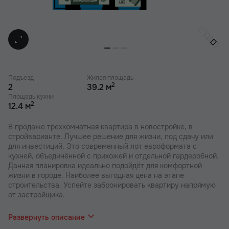
Подъезд
Жилая площадь
2
2
39.2 м
Площадь кухни
2
12.4 м
В продаже трехкомнатная квартира в новостройке, в
стройварианте. Лучшее решение для жизни, под сдачу или
для инвестиций. Это современный лот евроформата с
кухней, объединённой с прихожей и отдельной гардеробной.
Данная планировка идеально подойдёт для комфортной
жизни в городе. Наиболее выгодная цена на этапе
строительства. Успейте забронировать квартиру напрямую
от застройщика.
В наших ЖК действуют индивидуальные акции и скидки. В
отделе продаж вас проконсультируют по актуальным
Развернуть описание
предложениям.