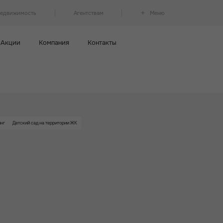
недвижимость
Агентствам
Меню
Акции
Компания
Контакты
инг
Детский сад на территории ЖК