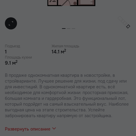
Подъезд
Жилая площадь
2
1
14.1 м
Площадь кухни
2
9.1 м
В продаже однокомнатная квартира в новостройке, в
стройварианте. Лучшее решение для жизни, под сдачу или
для инвестиций. В однокомнатной квартире есть, всё
необходимое для комфортной жизни: просторная прихожая,
большая комната и гардеробная. Это функциональный лот,
который подойдет на самый взыскательный вкус. Наиболее
выгодная цена на этапе строительства. Успейте
забронировать квартиру напрямую от застройщика.
В наших ЖК действуют индивидуальные акции и скидки. В
отделе продаж вас проконсультируют по актуальным
Развернуть описание
предложениям.