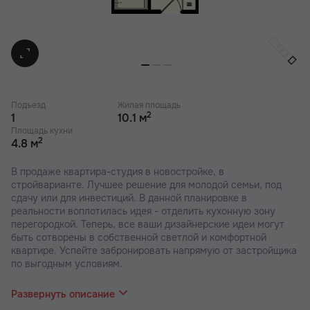
Подъезд
Жилая площадь
2
1
10.1 м
Площадь кухни
2
4.8 м
В продаже квартира-студия в новостройке, в
стройварианте. Лучшее решение для молодой семьи, под
сдачу или для инвестиций. В данной планировке в
реальности воплотилась идея - отделить кухонную зону
перегородкой. Теперь, все ваши дизайнерские идеи могут
быть сотворены в собственной светлой и комфортной
квартире. Успейте забронировать напрямую от застройщика
по выгодным условиям.
В наших ЖК действуют индивидуальные акции и скидки. В
отделе продаж вас проконсультируют по актуальным
Развернуть описание
предложениям.