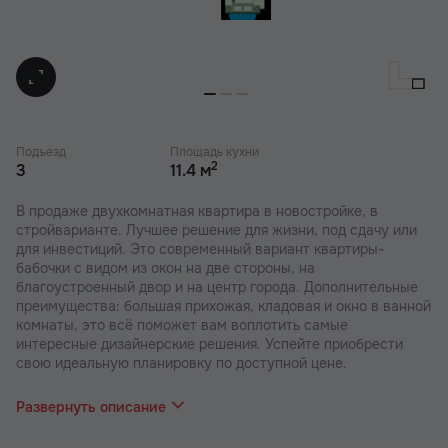
Подъезд
Площадь кухни
2
3
11.4 м
В продаже двухкомнатная квартира в новостройке, в
стройварианте. Лучшее решение для жизни, под сдачу или
для инвестиций. Это современный вариант квартиры-
бабочки с видом из окон на две стороны, на
благоустроенный двор и на центр города. Дополнительные
преимущества: большая прихожая, кладовая и окно в ванной
комнаты, это всё поможет вам воплотить самые
интересные дизайнерские решения. Успейте приобрести
свою идеальную планировку по доступной цене.
В наших ЖК действуют индивидуальные акции и скидки. В
отделе продаж вас проконсультируют по актуальным
Развернуть описание
предложениям.