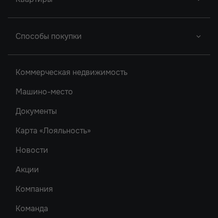
Донской Арбат
Роял Тауэрс
Новый Проект
Фор Премьерс
Город У Реки
Студии
Способы покупки
Легенда Ростова
Грин Парк
Однокомнатные
Сердце Ростова
Рубин
Двухкомнатные
Ипотека
2
Коммерческая недвижимость
Новый Проект
Трехкомнатные
Акватория
Машино-место
Новый Проект
Документы
Карта «Лояльность»
Новости
Акции
Компания
Команда