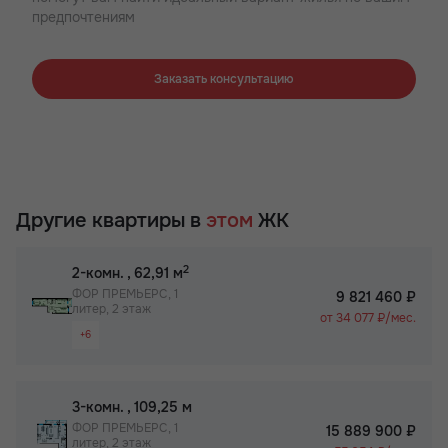
предпочтениям
Заказать консультацию
Другие квартиры в
этом
ЖК
2
2-комн.
, 62,91 м
ФОР ПРЕМЬЕРС, 1
9 821 460 ₽
литер, 2 этаж
от 34 077 ₽/мес.
+6
Раздельный санузел
Просторная лоджия/балкон
2
3-комн.
, 109,25 м
Вид на 2 стороны
ФОР ПРЕМЬЕРС, 1
15 889 900 ₽
литер, 2 этаж
Паркинг