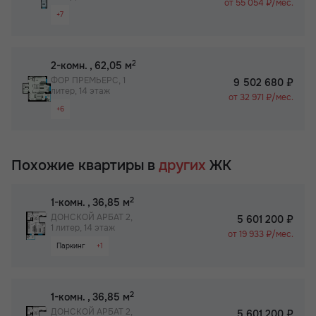
от 55 054 ₽/мес.
+7
Собственный спортзал в ЖК
Раздельный санузел
Бизнес-класс
Просторная лоджия/балкон
2
2-комн.
, 62,05 м
Вид на 2 стороны
ФОР ПРЕМЬЕРС, 1
9 502 680 ₽
литер, 14 этаж
Паркинг
от 32 971 ₽/мес.
+6
Не угловая
Раздельный санузел
Собственный спортзал в ЖК
Гардероб
Бизнес-класс
Похожие квартиры в
других
ЖК
Просторная лоджия/балкон
Паркинг
2
1-комн.
, 36,85 м
Собственный спортзал в ЖК
ДОНСКОЙ АРБАТ 2,
5 601 200 ₽
1 литер, 14 этаж
Бизнес-класс
от 19 933 ₽/мес.
Паркинг
+1
Не угловая
2
1-комн.
, 36,85 м
ДОНСКОЙ АРБАТ 2,
5 601 200 ₽