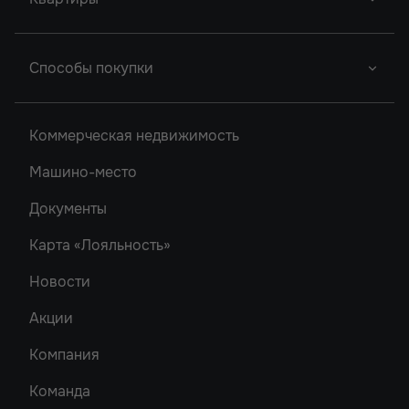
Новый Проект
Легенда Ростова
Грин Парк
Новый Проект
Сердце Ростова
Студии
2
Способы покупки
Новый Проект
Однокомнатные
Акватория
Донской Арбат 2
Двухкомнатные
Ипотека
Кристалл-2
Коммерческая недвижимость
Донской Арбат
Трехкомнатные
Роял Тауэрс
Машино-место
Рубин
Документы
Карта «Лояльность»
Новости
Акции
Компания
Команда