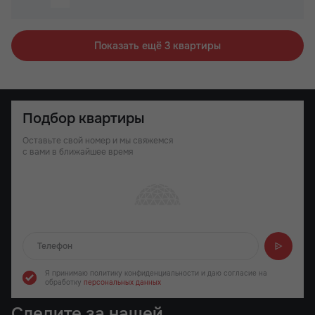
Вид на 2 стороны
Вид на 2 стороны
Паркинг
Терраса
Паркинг
Детский сад на территории ЖК
Показать ещё 3 квартиры
Детский сад на территории ЖК
Подбор квартиры
Оставьте свой номер и мы свяжемся
с вами в ближайшее время
Отправляем...
Я принимаю политику конфиденциальности
и даю согласие на
обработку
персональных данных
Следите за нашей