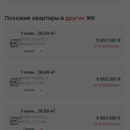
Раздельный санузел
Собственный спортзал в ЖК
Гардероб
Бизнес-класс
Похожие квартиры в
других
ЖК
Просторная лоджия/балкон
Паркинг
2
1-комн.
, 36,69 м
Собственный спортзал в ЖК
РОЯЛ ТАУЭРС, 1
5 650 260 ₽
литер, 19 этаж
Бизнес-класс
от 19 455 ₽/мес.
Паркинг
+2
Не угловая
Бизнес-класс
2
1-комн.
, 36,69 м
РОЯЛ ТАУЭРС, 1
5 650 260 ₽
литер, 3 этаж
от 19 455 ₽/мес.
Паркинг
+2
Не угловая
Бизнес-класс
2
1-комн.
, 36,69 м
РОЯЛ ТАУЭРС, 1
5 650 260 ₽
литер, 24 этаж
от 19 455 ₽/мес.
Паркинг
+2