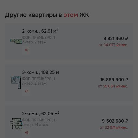
Другие квартиры в
этом
ЖК
2
2-комн.
, 62,91 м
ФОР ПРЕМЬЕРС, 1
9 821 460 ₽
литер, 2 этаж
от 34 077 ₽/мес.
+6
Раздельный санузел
Просторная лоджия/балкон
2
3-комн.
, 109,25 м
Вид на 2 стороны
ФОР ПРЕМЬЕРС, 1
15 889 900 ₽
литер, 2 этаж
Паркинг
от 55 054 ₽/мес.
+7
Собственный спортзал в ЖК
Раздельный санузел
Бизнес-класс
Просторная лоджия/балкон
2
2-комн.
, 62,05 м
Вид на 2 стороны
ФОР ПРЕМЬЕРС, 1
9 502 680 ₽
литер, 14 этаж
Паркинг
от 32 971 ₽/мес.
+6
Не угловая