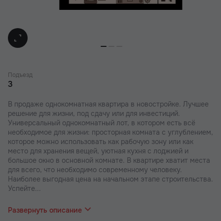
Подъезд
3
В продаже однокомнатная квартира в новостройке. Лучшее
решение для жизни, под сдачу или для инвестиций.
Универсальный однокомнатный лот, в котором есть всё
необходимое для жизни: просторная комната с углублением,
которое можно использовать как рабочую зону или как
место для хранения вещей, уютная кухня с лоджией и
большое окно в основной комнате. В квартире хватит места
для всего, что необходимо современному человеку.
Наиболее выгодная цена на начальном этапе строительства.
Успейте...
забронировать квартиру напрямую от застройщика.
Удобный и быстрый способ приобретения жилья: ипотека,
Развернуть описание
беспроцентная рассрочка или стопроцентная оплата.