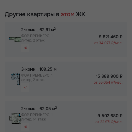
Другие квартиры в
этом
ЖК
2
2-комн.
, 62,91 м
ФОР ПРЕМЬЕРС, 1
9 821 460 ₽
литер, 2 этаж
от 34 077 ₽/мес.
+6
Раздельный санузел
Просторная лоджия/балкон
2
3-комн.
, 109,25 м
Вид на 2 стороны
ФОР ПРЕМЬЕРС, 1
15 889 900 ₽
литер, 2 этаж
Паркинг
от 55 054 ₽/мес.
+7
Собственный спортзал в ЖК
Раздельный санузел
Бизнес-класс
Просторная лоджия/балкон
2
2-комн.
, 62,05 м
Вид на 2 стороны
ФОР ПРЕМЬЕРС, 1
9 502 680 ₽
литер, 14 этаж
Паркинг
от 32 971 ₽/мес.
+6
Не угловая