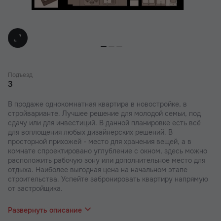
Подъезд
3
В продаже однокомнатная квартира в новостройке, в
стройварианте. Лучшее решение для молодой семьи, под
сдачу или для инвестиций. В данной планировке есть всё
для воплощения любых дизайнерских решений. В
просторной прихожей - место для хранения вещей, а в
комнате спроектировано углубление с окном, здесь можно
расположить рабочую зону или дополнительное место для
отдыха. Наиболее выгодная цена на начальном этапе
строительства. Успейте забронировать квартиру напрямую
от застройщика.
В наших ЖК действуют индивидуальные акции и скидки. В
отделе продаж вас проконсультируют по актуальным
Развернуть описание
предложениям.