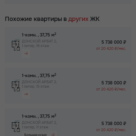
Раздельный санузел
Собственный спортзал в ЖК
Гардероб
Бизнес-класс
Похожие квартиры в
других
ЖК
Просторная лоджия/балкон
Паркинг
2
1-комн.
, 37,75 м
Собственный спортзал в ЖК
ДОНСКОЙ АРБАТ 2,
5 738 000 ₽
1 литер, 19 этаж
Бизнес-класс
от 20 420 ₽/мес.
+4
Видовая квартира
Большая кухня
2
1-комн.
, 37,75 м
Паркинг
ДОНСКОЙ АРБАТ 2,
5 738 000 ₽
1 литер, 15 этаж
Не угловая
от 20 420 ₽/мес.
+4
Видовая квартира
Большая кухня
2
1-комн.
, 37,75 м
Паркинг
ДОНСКОЙ АРБАТ 2,
5 738 000 ₽
1 литер, 11 этаж
Не угловая
от 20 420 ₽/мес.
Большая кухня
+2