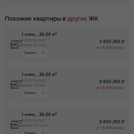
Раздельный санузел
Собственный спортзал в ЖК
Гардероб
Бизнес-класс
Похожие квартиры в
других
ЖК
Просторная лоджия/балкон
Паркинг
2
1-комн.
, 36,69 м
Собственный спортзал в ЖК
РОЯЛ ТАУЭРС, 1
5 650 260 ₽
литер, 19 этаж
Бизнес-класс
от 19 455 ₽/мес.
Паркинг
+2
Не угловая
Бизнес-класс
2
1-комн.
, 36,69 м
РОЯЛ ТАУЭРС, 1
5 650 260 ₽
литер, 3 этаж
от 19 455 ₽/мес.
Паркинг
+2
Не угловая
Бизнес-класс
2
1-комн.
, 36,69 м
РОЯЛ ТАУЭРС, 1
5 650 260 ₽
литер, 24 этаж
от 19 455 ₽/мес.
Паркинг
+2