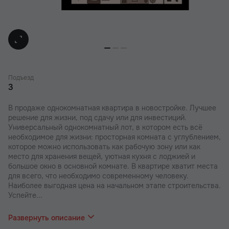
Подъезд
3
В продаже однокомнатная квартира в новостройке. Лучшее
решение для жизни, под сдачу или для инвестиций.
Универсальный однокомнатный лот, в котором есть всё
необходимое для жизни: просторная комната с углублением,
которое можно использовать как рабочую зону или как
место для хранения вещей, уютная кухня с лоджией и
большое окно в основной комнате. В квартире хватит места
для всего, что необходимо современному человеку.
Наиболее выгодная цена на начальном этапе строительства.
Успейте...
забронировать квартиру напрямую от застройщика.
Удобный и быстрый способ приобретения жилья: ипотека,
Развернуть описание
беспроцентная рассрочка или стопроцентная оплата.