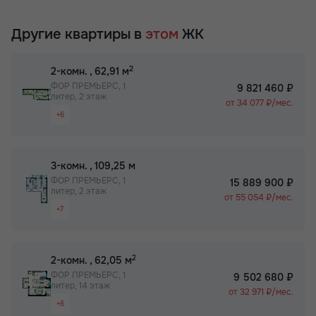
Другие квартиры в
этом
ЖК
2
2-комн.
, 62,91 м
ФОР ПРЕМЬЕРС, 1
9 821 460 ₽
литер, 2 этаж
от 34 077 ₽/мес.
+6
Раздельный санузел
Просторная лоджия/балкон
2
3-комн.
, 109,25 м
Вид на 2 стороны
ФОР ПРЕМЬЕРС, 1
15 889 900 ₽
литер, 2 этаж
Паркинг
от 55 054 ₽/мес.
+7
Собственный спортзал в ЖК
Раздельный санузел
Бизнес-класс
Просторная лоджия/балкон
2
2-комн.
, 62,05 м
Вид на 2 стороны
ФОР ПРЕМЬЕРС, 1
9 502 680 ₽
литер, 14 этаж
Паркинг
от 32 971 ₽/мес.
+6
Не угловая