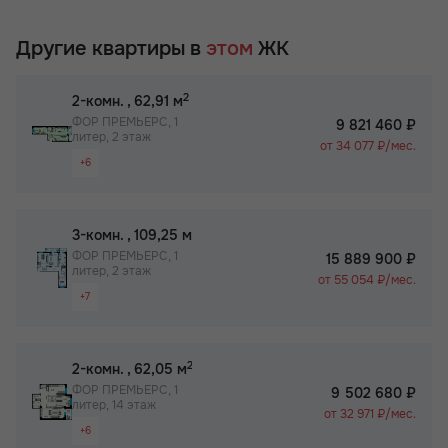
Другие квартиры в
этом
ЖК
2
2-комн.
, 62,91 м
ФОР ПРЕМЬЕРС, 1
9 821 460 ₽
литер, 2 этаж
от 34 077 ₽/мес.
+6
Раздельный санузел
Просторная лоджия/балкон
2
3-комн.
, 109,25 м
Вид на 2 стороны
ФОР ПРЕМЬЕРС, 1
15 889 900 ₽
литер, 2 этаж
Паркинг
от 55 054 ₽/мес.
+7
Собственный спортзал в ЖК
Раздельный санузел
Бизнес-класс
Просторная лоджия/балкон
2
2-комн.
, 62,05 м
Вид на 2 стороны
ФОР ПРЕМЬЕРС, 1
9 502 680 ₽
литер, 14 этаж
Паркинг
от 32 971 ₽/мес.
+6
Не угловая