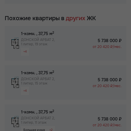
Раздельный санузел
Собственный спортзал в ЖК
Гардероб
Бизнес-класс
Похожие квартиры в
других
ЖК
Просторная лоджия/балкон
Паркинг
2
1-комн.
, 37,75 м
Собственный спортзал в ЖК
ДОНСКОЙ АРБАТ 2,
5 738 000 ₽
1 литер, 19 этаж
Бизнес-класс
от 20 420 ₽/мес.
+4
Видовая квартира
Большая кухня
2
1-комн.
, 37,75 м
Паркинг
ДОНСКОЙ АРБАТ 2,
5 738 000 ₽
1 литер, 15 этаж
Не угловая
от 20 420 ₽/мес.
+4
Видовая квартира
Большая кухня
2
1-комн.
, 37,75 м
Паркинг
ДОНСКОЙ АРБАТ 2,
5 738 000 ₽
1 литер, 11 этаж
Не угловая
от 20 420 ₽/мес.
Большая кухня
+2