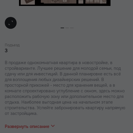
Подъезд
3
В продаже однокомнатная квартира в новостройке, в
стройварианте. Лучшее решение для молодой семьи, под
сдачу или для инвестиций. В данной планировке есть всё
для воплощения любых дизайнерских решений. В
просторной прихожей - место для хранения вещей, а в
комнате спроектировано углубление с окном, здесь можно
расположить рабочую зону или дополнительное место для
отдыха. Наиболее выгодная цена на начальном этапе
строительства. Успейте забронировать квартиру напрямую
от застройщика.
В наших ЖК действуют индивидуальные акции и скидки. В
отделе продаж вас проконсультируют по актуальным
Развернуть описание
предложениям.