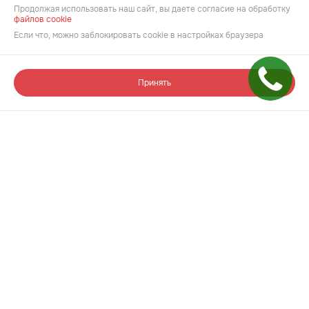
Роял Тауэрс
Продолжая использовать наш сайт, вы даете согласие на обработку
Машино-место
Рубин
файлов cookie
Если что, можно заблокировать cookie в настройках браузера
Документы
Карта «Лояльность»
Принять
Новости
Акции
Компания
Команда
Карта сайта
Проектная декларация
на сайте
наш.дом.рф
Лучшие цифровые
продукты для недвижимости
@msk-development.ru