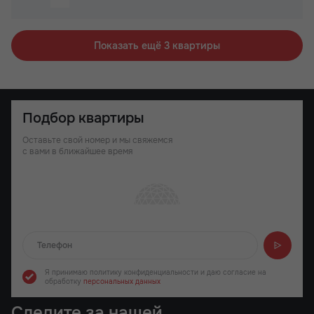
Вид на 2 стороны
Вид на 2 стороны
Паркинг
Терраса
Паркинг
Детский сад на территории ЖК
Показать ещё 3 квартиры
Детский сад на территории ЖК
Подбор квартиры
Оставьте свой номер и мы свяжемся
с вами в ближайшее время
Отправляем...
Я принимаю политику конфиденциальности
и даю согласие на
обработку
персональных данных
Следите за нашей