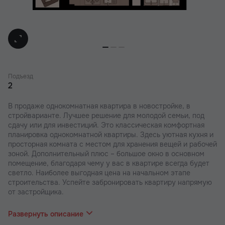
Подъезд
2
В продаже однокомнатная квартира в новостройке, в
стройварианте. Лучшее решение для молодой семьи, под
сдачу или для инвестиций. Это классическая комфортная
планировка однокомнатной квартиры. Здесь уютная кухня и
просторная комната с местом для хранения вещей и рабочей
зоной. Дополнительный плюс – большое окно в основном
помещение, благодаря чему у вас в квартире всегда будет
светло. Наиболее выгодная цена на начальном этапе
строительства. Успейте забронировать квартиру напрямую
от застройщика.
В наших ЖК действуют индивидуальные акции и скидки. В
отделе продаж вас проконсультируют по актуальным
Развернуть описание
предложениям.