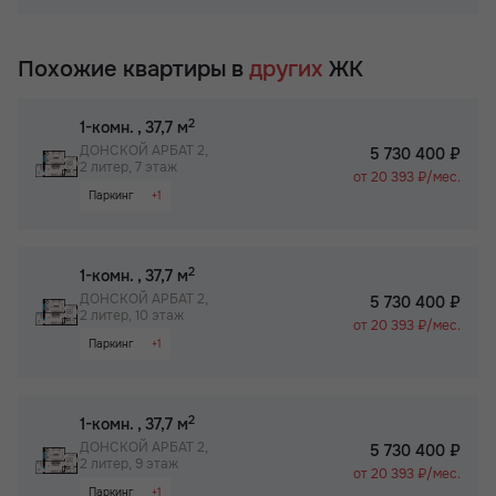
Раздельный санузел
Собственный спортзал в ЖК
Гардероб
Бизнес-класс
Похожие квартиры в
других
ЖК
Просторная лоджия/балкон
Паркинг
2
1-комн.
, 37,7 м
Собственный спортзал в ЖК
ДОНСКОЙ АРБАТ 2,
5 730 400 ₽
2 литер, 7 этаж
Бизнес-класс
от 20 393 ₽/мес.
Паркинг
+1
Не угловая
2
1-комн.
, 37,7 м
ДОНСКОЙ АРБАТ 2,
5 730 400 ₽
2 литер, 10 этаж
от 20 393 ₽/мес.
Паркинг
+1
Не угловая
2
1-комн.
, 37,7 м
ДОНСКОЙ АРБАТ 2,
5 730 400 ₽
2 литер, 9 этаж
от 20 393 ₽/мес.
Паркинг
+1