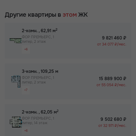
Другие квартиры в
этом
ЖК
2
2-комн.
, 62,91 м
ФОР ПРЕМЬЕРС, 1
9 821 460 ₽
литер, 2 этаж
от 34 077 ₽/мес.
+6
Раздельный санузел
Просторная лоджия/балкон
2
3-комн.
, 109,25 м
Вид на 2 стороны
ФОР ПРЕМЬЕРС, 1
15 889 900 ₽
литер, 2 этаж
Паркинг
от 55 054 ₽/мес.
+7
Собственный спортзал в ЖК
Раздельный санузел
Бизнес-класс
Просторная лоджия/балкон
2
2-комн.
, 62,05 м
Вид на 2 стороны
ФОР ПРЕМЬЕРС, 1
9 502 680 ₽
литер, 14 этаж
Паркинг
от 32 971 ₽/мес.
+6
Не угловая