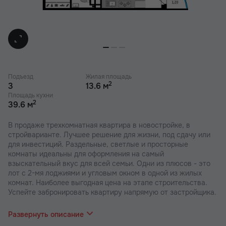
Подъезд
Жилая площадь
2
3
13.6 м
Площадь кухни
2
39.6 м
В продаже трехкомнатная квартира в новостройке, в
стройварианте. Лучшее решение для жизни, под сдачу или
для инвестиций. Раздельные, светлые и просторные
комнаты идеальны для оформления на самый
взыскательный вкус для всей семьи. Одни из плюсов - это
лот с 2-мя лоджиями и угловым окном в одной из жилых
комнат. Наиболее выгодная цена на этапе строительства.
Успейте забронировать квартиру напрямую от застройщика.
В наших ЖК действуют индивидуальные акции и скидки. В
отделе продаж вас проконсультируют по актуальным
Развернуть описание
предложениям.