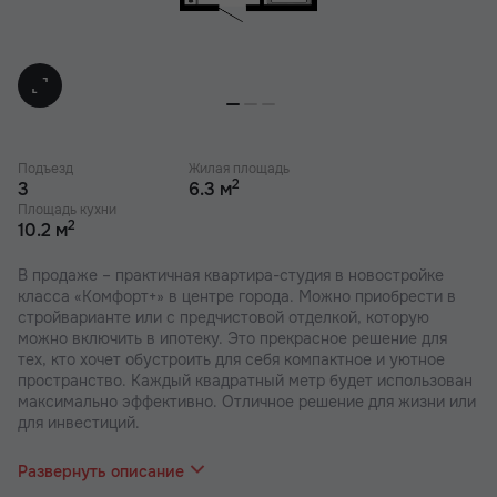
Подъезд
Жилая площадь
2
3
6.3 м
Площадь кухни
2
10.2 м
В продаже – практичная квартира-студия в новостройке
класса «Комфорт+» в центре города. Можно приобрести в
стройварианте или с предчистовой отделкой, которую
можно включить в ипотеку. Это прекрасное решение для
тех, кто хочет обустроить для себя компактное и уютное
пространство. Каждый квадратный метр будет использован
максимально эффективно. Отличное решение для жизни или
для инвестиций.
В наших ЖК действуют индивидуальные акции и скидки, в
отделе продаж Вас проконсультируют по актуальным
Развернуть описание
предложениям.