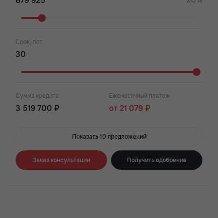
• Возможность включить предчистовую отделку в ипотеку.
Срок, лет
Сумма кредита
Ежемесячный платеж
3 519 700 ₽
от 21 079 ₽
Показать 10 предложений
Заказ консультации
Получить одобрение