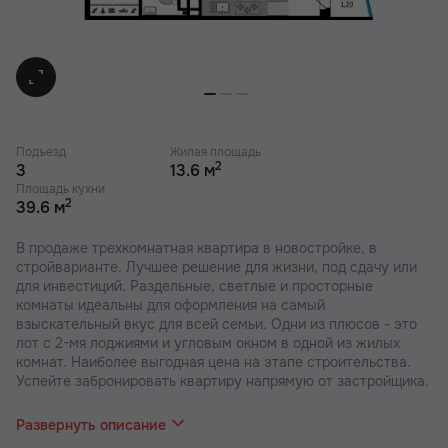
Подъезд
Жилая площадь
2
3
13.6 м
Площадь кухни
2
39.6 м
В продаже трехкомнатная квартира в новостройке, в
стройварианте. Лучшее решение для жизни, под сдачу или
для инвестиций. Раздельные, светлые и просторные
комнаты идеальны для оформления на самый
взыскательный вкус для всей семьи. Одни из плюсов - это
лот с 2-мя лоджиями и угловым окном в одной из жилых
комнат. Наиболее выгодная цена на этапе строительства.
Успейте забронировать квартиру напрямую от застройщика.
В наших ЖК действуют индивидуальные акции и скидки. В
отделе продаж вас проконсультируют по актуальным
Развернуть описание
предложениям.